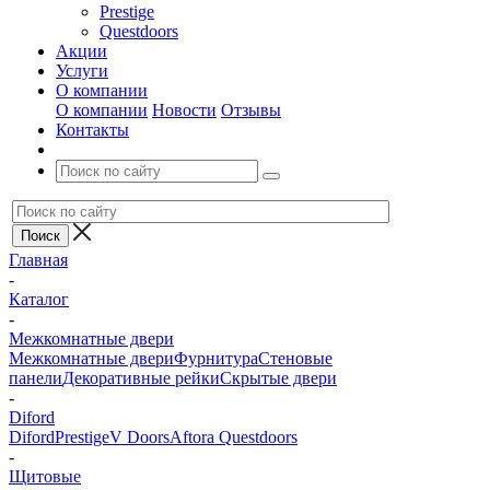
Prestige
Questdoors
Акции
Услуги
О компании
О компании
Новости
Отзывы
Контакты
Главная
-
Каталог
-
Межкомнатные двери
Межкомнатные двери
Фурнитура
Стеновые
панели
Декоративные рейки
Скрытые двери
-
Diford
Diford
Prestige
V Doors
Aftora
Questdoors
-
Щитовые