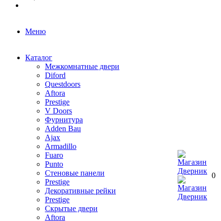
Меню
Каталог
Межкомнатные двери
Diford
Questdoors
Aftora
Prestige
V Doors
Фурнитура
Adden Bau
Ajax
Armadillo
Fuaro
Punto
Стеновые панели
0
Prestige
Декоративные рейки
Prestige
Скрытые двери
Aftora