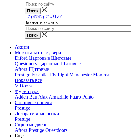
+7 (4742) 71-31-91
Заказать звонок
Акции
Межкомнатные двери
Diford
Царговые
Щитовые
Questdoors
Царговые
Щитовые
Aftora
Щитовые
Prestige
Essential
Fly
Light
Manchester
Montreal
...
Показать все
V Doors
Фурнитура
Adden Bau
Ajax
Armadillo
Fuaro
Punto
Стеновые панели
Prestige
Декоративные рейки
Prestige
Скрытые двери
Aftora
Prestige
Questdoors
Еще