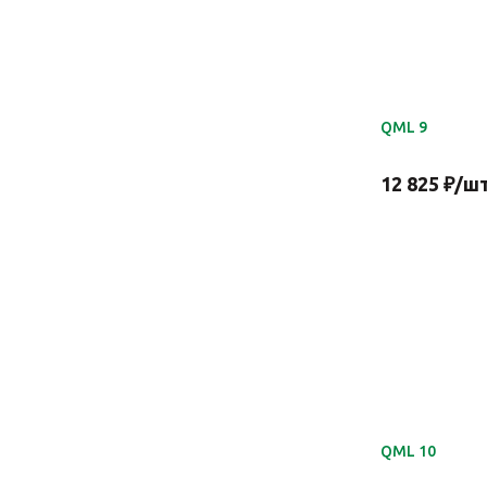
QML 9
12 825
₽
/ш
QML 10