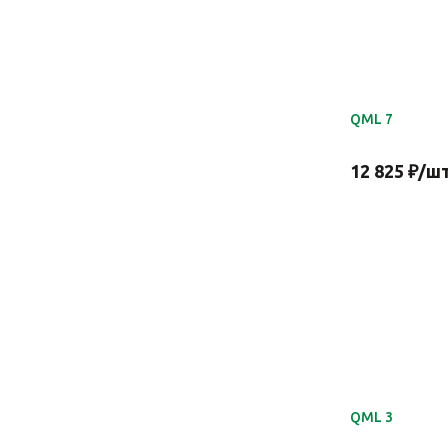
QML 7
12 825
₽
/ш
QML 3