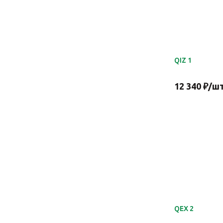
QIZ 1
12 340
₽
/ш
QEX 2