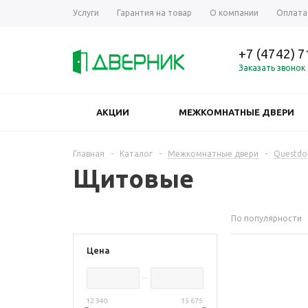
Услуги
Гарантия на товар
О компании
Оплата
+7 (4742) 
Заказать звонок
АКЦИИ
МЕЖКОМНАТНЫЕ ДВЕРИ
ЕЩЕ
Главная
-
Каталог
-
Межкомнатные двери
-
Questdo
Щитовые
По популярности
Цена
12 340
15 675