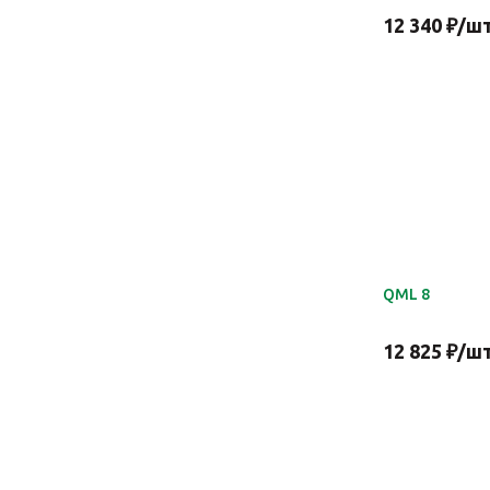
12 340
₽
/ш
QML 8
12 825
₽
/ш