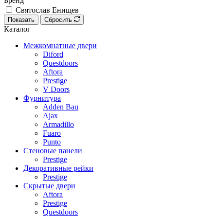
Бренд
Святослав Енищев
Показать
Сбросить
Каталог
Межкомнатные двери
Diford
Questdoors
Aftora
Prestige
V Doors
Фурнитура
Adden Bau
Ajax
Armadillo
Fuaro
Punto
Стеновые панели
Prestige
Декоративные рейки
Prestige
Скрытые двери
Aftora
Prestige
Questdoors