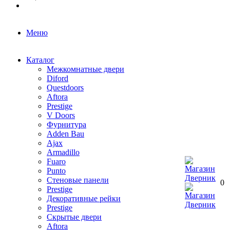
Меню
Каталог
Межкомнатные двери
Diford
Questdoors
Aftora
Prestige
V Doors
Фурнитура
Adden Bau
Ajax
Armadillo
Fuaro
Punto
Стеновые панели
0
Prestige
Декоративные рейки
Prestige
Скрытые двери
Aftora