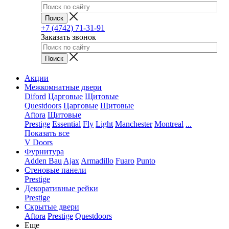
+7 (4742) 71-31-91
Заказать звонок
Акции
Межкомнатные двери
Diford
Царговые
Щитовые
Questdoors
Царговые
Щитовые
Aftora
Щитовые
Prestige
Essential
Fly
Light
Manchester
Montreal
...
Показать все
V Doors
Фурнитура
Adden Bau
Ajax
Armadillo
Fuaro
Punto
Стеновые панели
Prestige
Декоративные рейки
Prestige
Скрытые двери
Aftora
Prestige
Questdoors
Еще