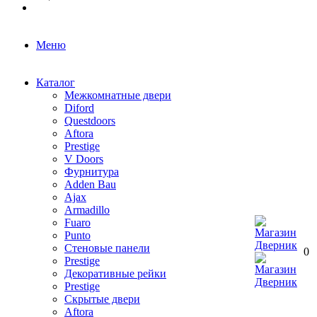
Меню
Каталог
Межкомнатные двери
Diford
Questdoors
Aftora
Prestige
V Doors
Фурнитура
Adden Bau
Ajax
Armadillo
Fuaro
Punto
Стеновые панели
0
Prestige
Декоративные рейки
Prestige
Скрытые двери
Aftora