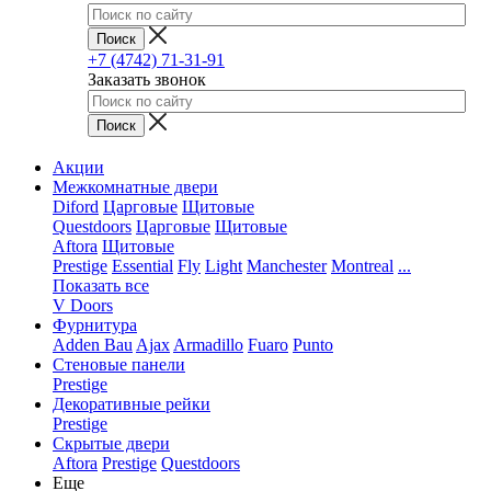
+7 (4742) 71-31-91
Заказать звонок
Акции
Межкомнатные двери
Diford
Царговые
Щитовые
Questdoors
Царговые
Щитовые
Aftora
Щитовые
Prestige
Essential
Fly
Light
Manchester
Montreal
...
Показать все
V Doors
Фурнитура
Adden Bau
Ajax
Armadillo
Fuaro
Punto
Стеновые панели
Prestige
Декоративные рейки
Prestige
Скрытые двери
Aftora
Prestige
Questdoors
Еще