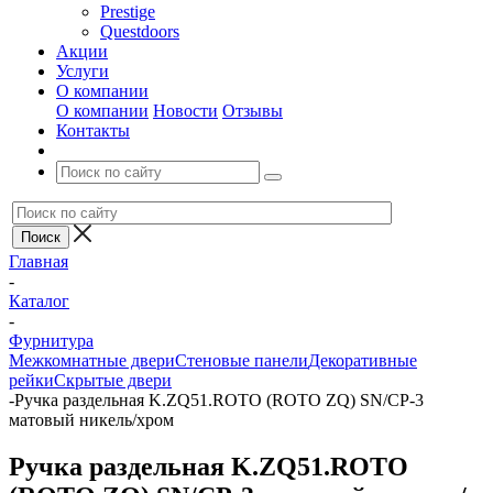
Prestige
Questdoors
Акции
Услуги
О компании
О компании
Новости
Отзывы
Контакты
Главная
-
Каталог
-
Фурнитура
Межкомнатные двери
Стеновые панели
Декоративные
рейки
Скрытые двери
-
Ручка раздельная K.ZQ51.ROTO (ROTO ZQ) SN/CP-3
матовый никель/хром
Ручка раздельная K.ZQ51.ROTO