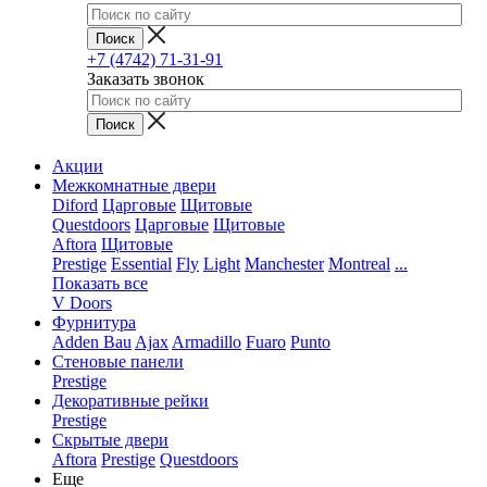
+7 (4742) 71-31-91
Заказать звонок
Акции
Межкомнатные двери
Diford
Царговые
Щитовые
Questdoors
Царговые
Щитовые
Aftora
Щитовые
Prestige
Essential
Fly
Light
Manchester
Montreal
...
Показать все
V Doors
Фурнитура
Adden Bau
Ajax
Armadillo
Fuaro
Punto
Стеновые панели
Prestige
Декоративные рейки
Prestige
Скрытые двери
Aftora
Prestige
Questdoors
Еще