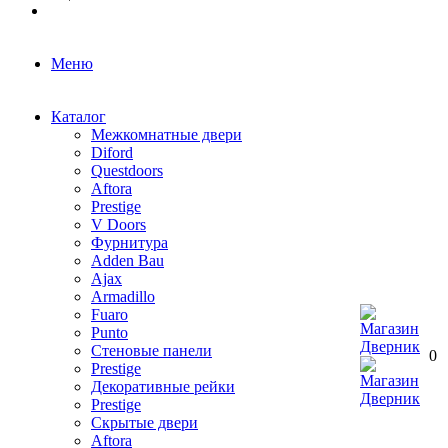
Меню
Каталог
Межкомнатные двери
Diford
Questdoors
Aftora
Prestige
V Doors
Фурнитура
Adden Bau
Ajax
Armadillo
Fuaro
Punto
Стеновые панели
0
Prestige
Декоративные рейки
Prestige
Скрытые двери
Aftora