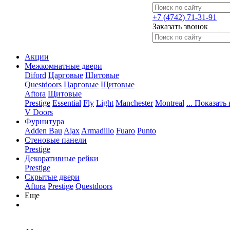
+7 (4742) 71-31-91
Заказать звонок
Акции
Межкомнатные двери
Diford
Царговые
Щитовые
Questdoors
Царговые
Щитовые
Aftora
Щитовые
Prestige
Essential
Fly
Light
Manchester
Montreal
... Показать 
V Doors
Фурнитура
Adden Bau
Ajax
Armadillo
Fuaro
Punto
Стеновые панели
Prestige
Декоративные рейки
Prestige
Скрытые двери
Aftora
Prestige
Questdoors
Еще