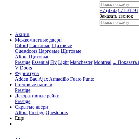
+7 (4742) 71-31-91
Заказать звонок
Акции
Межкомнатные двери
Diford
Царговые
Щитовые
Questdoors
Царговые
Щитовые
Aftora
Щитовые
Prestige
Essential
Fly
Light
Manchester
Montreal
... Показать 
V Doors
Фурнитура
Adden Bau
Ajax
Armadillo
Fuaro
Punto
Стеновые панели
Prestige
Декоративные рейки
Prestige
Скрытые двери
Aftora
Prestige
Questdoors
Еще