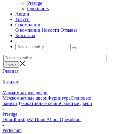
Prestige
Questdoors
Акции
Услуги
О компании
О компании
Новости
Отзывы
Контакты
Главная
-
Каталог
-
Межкомнатные двери
Межкомнатные двери
Фурнитура
Стеновые
панели
Декоративные рейки
Скрытые двери
-
Prestige
Diford
Prestige
V Doors
Aftora
Questdoors
-
Perfectum