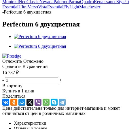
Montreal
NeoClassic
Nevada
Palermo
Parma
Quadro
Renaissance
Style
T
Essential
Ultra
Verso
Vista
Essential
Fly
Light
Manchester
-
Perfectum 6 двухцветная
Perfectum 6 двухцветная
Отложить
Отложено
Сравнить
В сравнении
16 737
₽
-
+
В корзину
Купить в 1 клик
Поделиться
Цена действительна только для интернет-магазина и может
отличаться от цен в розничных магазинах
Характеристики
Отзывы о товаре