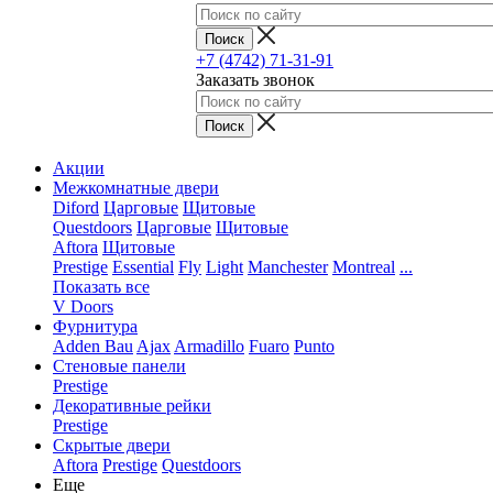
+7 (4742) 71-31-91
Заказать звонок
Акции
Межкомнатные двери
Diford
Царговые
Щитовые
Questdoors
Царговые
Щитовые
Aftora
Щитовые
Prestige
Essential
Fly
Light
Manchester
Montreal
...
Показать все
V Doors
Фурнитура
Adden Bau
Ajax
Armadillo
Fuaro
Punto
Стеновые панели
Prestige
Декоративные рейки
Prestige
Скрытые двери
Aftora
Prestige
Questdoors
Еще