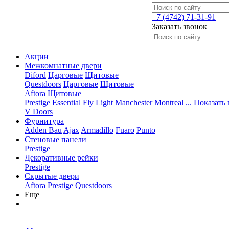
+7 (4742) 71-31-91
Заказать звонок
Акции
Межкомнатные двери
Diford
Царговые
Щитовые
Questdoors
Царговые
Щитовые
Aftora
Щитовые
Prestige
Essential
Fly
Light
Manchester
Montreal
... Показать 
V Doors
Фурнитура
Adden Bau
Ajax
Armadillo
Fuaro
Punto
Стеновые панели
Prestige
Декоративные рейки
Prestige
Скрытые двери
Aftora
Prestige
Questdoors
Еще