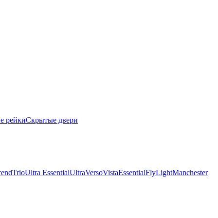
е рейки
Скрытые двери
rend
Trio
Ultra Essential
Ultra
Verso
Vista
Essential
Fly
Light
Manchester