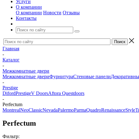
Услуги
О компании
О компании
Новости
Отзывы
Контакты
Главная
-
Каталог
-
Межкомнатные двери
Межкомнатные двери
Фурнитура
Стеновые панели
Декоративны
-
Prestige
Diford
Prestige
V Doors
Aftora
Questdoors
-
Perfectum
Montreal
NeoClassic
Nevada
Palermo
Parma
Quadro
Renaissance
Style
T
Perfectum
Фильтр: