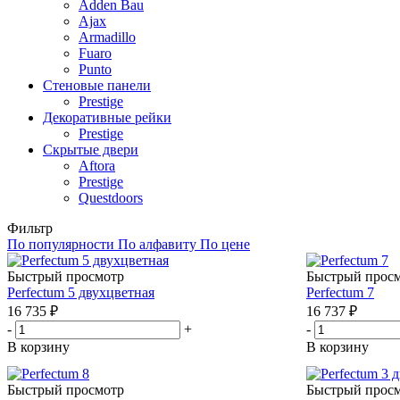
Adden Bau
Ajax
Armadillo
Fuaro
Punto
Стеновые панели
Prestige
Декоративные рейки
Prestige
Скрытые двери
Aftora
Prestige
Questdoors
Фильтр
По популярности
По алфавиту
По цене
Быстрый просмотр
Быстрый прос
Perfectum 5 двухцветная
Perfectum 7
16 735
₽
16 737
₽
-
+
-
В корзину
В корзину
Быстрый просмотр
Быстрый прос