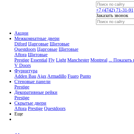
+7 (4742) 71-31-91
Заказать звонок
Акции
Межкомнатные двери
Diford
Царговые
Щитовые
Questdoors
Царговые
Щитовые
Aftora
Щитовые
Prestige
Essential
Fly
Light
Manchester
Montreal
... Показать 
V Doors
Фурнитура
Adden Bau
Ajax
Armadillo
Fuaro
Punto
Стеновые панели
Prestige
Декоративные рейки
Prestige
Скрытые двери
Aftora
Prestige
Questdoors
Еще