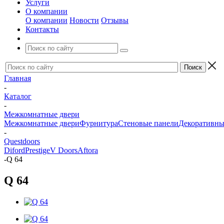
Услуги
О компании
О компании
Новости
Отзывы
Контакты
Главная
-
Каталог
-
Межкомнатные двери
Межкомнатные двери
Фурнитура
Стеновые панели
Декоративны
-
Questdoors
Diford
Prestige
V Doors
Aftora
-
Q 64
Q 64