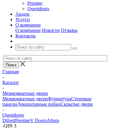
Prestige
Questdoors
Акции
Услуги
О компании
О компании
Новости
Отзывы
Контакты
Главная
-
Каталог
-
Межкомнатные двери
Межкомнатные двери
Фурнитура
Стеновые
панели
Декоративные рейки
Скрытые двери
-
Questdoors
Diford
Prestige
V Doors
Aftora
-
QIN 3