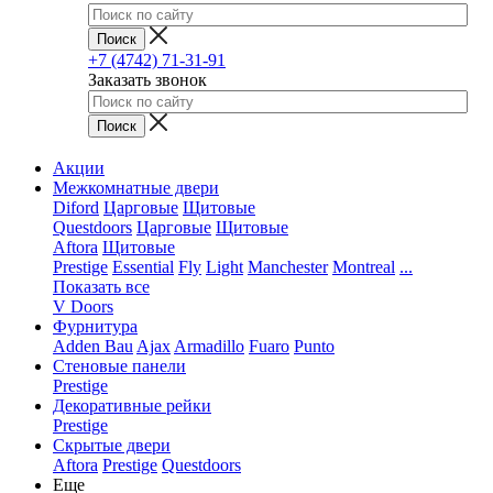
+7 (4742) 71-31-91
Заказать звонок
Акции
Межкомнатные двери
Diford
Царговые
Щитовые
Questdoors
Царговые
Щитовые
Aftora
Щитовые
Prestige
Essential
Fly
Light
Manchester
Montreal
...
Показать все
V Doors
Фурнитура
Adden Bau
Ajax
Armadillo
Fuaro
Punto
Стеновые панели
Prestige
Декоративные рейки
Prestige
Скрытые двери
Aftora
Prestige
Questdoors
Еще