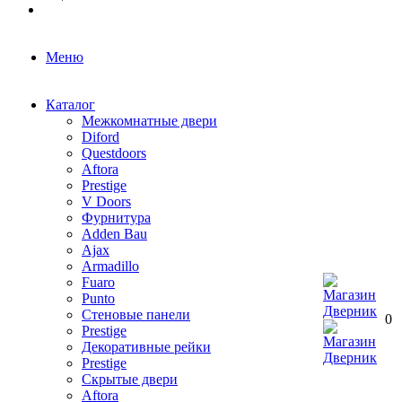
Меню
Каталог
Межкомнатные двери
Diford
Questdoors
Aftora
Prestige
V Doors
Фурнитура
Adden Bau
Ajax
Armadillo
Fuaro
Punto
Стеновые панели
0
Prestige
Декоративные рейки
Prestige
Скрытые двери
Aftora