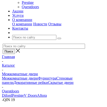
Prestige
Questdoors
Акции
Услуги
О компании
О компании
Новости
Отзывы
Контакты
Главная
-
Каталог
-
Межкомнатные двери
Межкомнатные двери
Фурнитура
Стеновые
панели
Декоративные рейки
Скрытые двери
-
Questdoors
Diford
Prestige
V Doors
Aftora
-
QIN 19