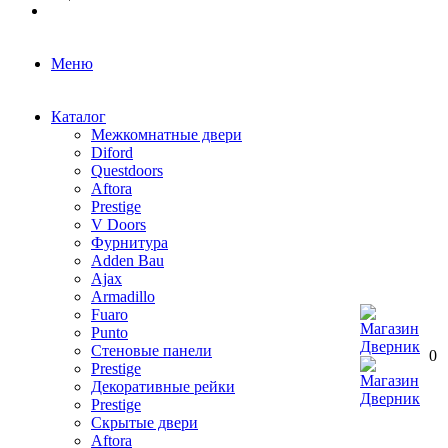
Меню
Каталог
Межкомнатные двери
Diford
Questdoors
Aftora
Prestige
V Doors
Фурнитура
Adden Bau
Ajax
Armadillo
Fuaro
Punto
Стеновые панели
0
Prestige
Декоративные рейки
Prestige
Скрытые двери
Aftora