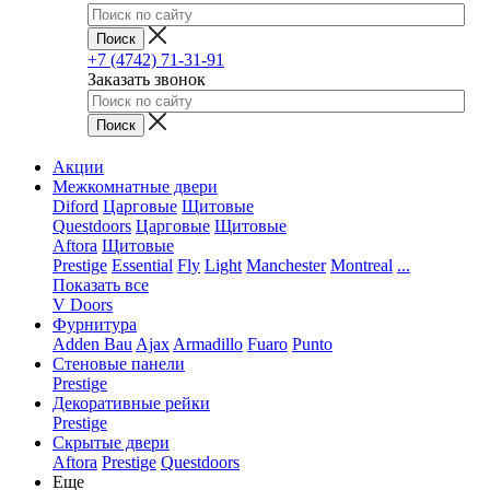
+7 (4742) 71-31-91
Заказать звонок
Акции
Межкомнатные двери
Diford
Царговые
Щитовые
Questdoors
Царговые
Щитовые
Aftora
Щитовые
Prestige
Essential
Fly
Light
Manchester
Montreal
...
Показать все
V Doors
Фурнитура
Adden Bau
Ajax
Armadillo
Fuaro
Punto
Стеновые панели
Prestige
Декоративные рейки
Prestige
Скрытые двери
Aftora
Prestige
Questdoors
Еще