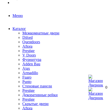
Меню
Каталог
Межкомнатные двери
Diford
Questdoors
Aftora
Prestige
V Doors
Фурнитура
Adden Bau
Ajax
Armadillo
Fuaro
Punto
Стеновые панели
0
Prestige
Декоративные рейки
Prestige
Скрытые двери
Aftora