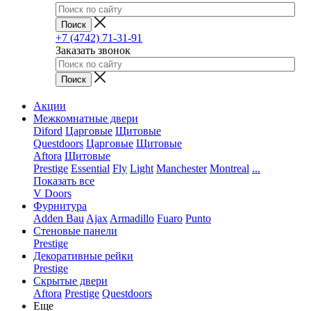
+7 (4742) 71-31-91
Заказать звонок
Акции
Межкомнатные двери
Diford
Царговые
Щитовые
Questdoors
Царговые
Щитовые
Aftora
Щитовые
Prestige
Essential
Fly
Light
Manchester
Montreal
...
Показать все
V Doors
Фурнитура
Adden Bau
Ajax
Armadillo
Fuaro
Punto
Стеновые панели
Prestige
Декоративные рейки
Prestige
Скрытые двери
Aftora
Prestige
Questdoors
Еще