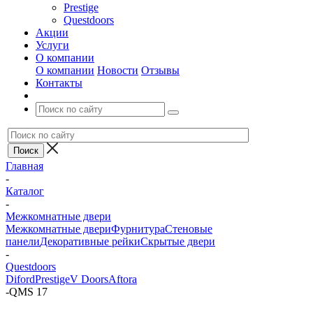
Prestige
Questdoors
Акции
Услуги
О компании
О компании
Новости
Отзывы
Контакты
Главная
-
Каталог
-
Межкомнатные двери
Межкомнатные двери
Фурнитура
Стеновые
панели
Декоративные рейки
Скрытые двери
-
Questdoors
Diford
Prestige
V Doors
Aftora
-
QMS 17