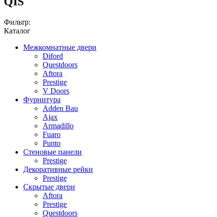
QIS
Фильтр:
Каталог
Межкомнатные двери
Diford
Questdoors
Aftora
Prestige
V Doors
Фурнитура
Adden Bau
Ajax
Armadillo
Fuaro
Punto
Стеновые панели
Prestige
Декоративные рейки
Prestige
Скрытые двери
Aftora
Prestige
Questdoors