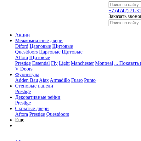
+7 (4742) 71-3
Заказать звоно
Акции
Межкомнатные двери
Diford
Царговые
Щитовые
Questdoors
Царговые
Щитовые
Aftora
Щитовые
Prestige
Essential
Fly
Light
Manchester
Montreal
... Показать 
V Doors
Фурнитура
Adden Bau
Ajax
Armadillo
Fuaro
Punto
Стеновые панели
Prestige
Декоративные рейки
Prestige
Скрытые двери
Aftora
Prestige
Questdoors
Еще