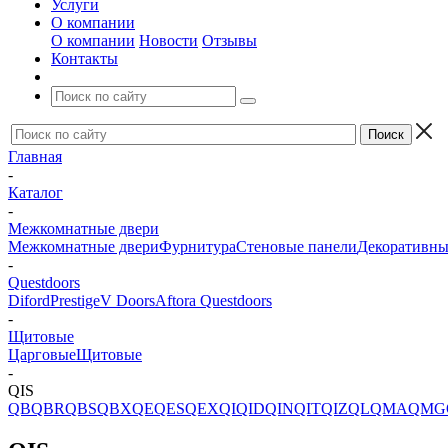
Услуги
О компании
О компании
Новости
Отзывы
Контакты
Главная
-
Каталог
-
Межкомнатные двери
Межкомнатные двери
Фурнитура
Стеновые панели
Декоративны
-
Questdoors
Diford
Prestige
V Doors
Aftora
Questdoors
-
Щитовые
Царговые
Щитовые
-
QIS
QB
QBR
QBS
QBX
QE
QES
QEX
QI
QID
QIN
QIT
QIZ
QL
QMA
QMG