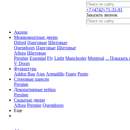
+7 (4742) 71-31-91
Заказать звонок
Акции
Межкомнатные двери
Diford
Царговые
Щитовые
Questdoors
Царговые
Щитовые
Aftora
Щитовые
Prestige
Essential
Fly
Light
Manchester
Montreal
... Показать 
V Doors
Фурнитура
Adden Bau
Ajax
Armadillo
Fuaro
Punto
Стеновые панели
Prestige
Декоративные рейки
Prestige
Скрытые двери
Aftora
Prestige
Questdoors
Еще