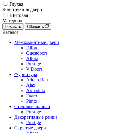
Глухая
Конструкция двери
Щитовая
Материал
Показать
Сбросить
Каталог
Межкомнатные двери
Diford
Questdoors
Aftora
Prestige
V Doors
Фурнитура
Adden Bau
Ajax
Armadillo
Fuaro
Punto
Стеновые панели
Prestige
Декоративные рейки
Prestige
Скрытые двери