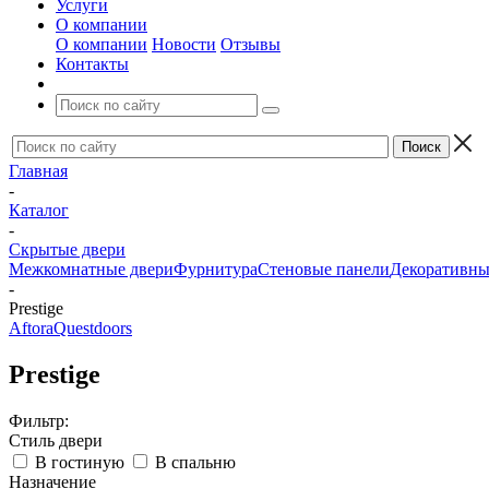
Услуги
О компании
О компании
Новости
Отзывы
Контакты
Главная
-
Каталог
-
Скрытые двери
Межкомнатные двери
Фурнитура
Стеновые панели
Декоративны
-
Prestige
Aftora
Questdoors
Prestige
Фильтр:
Стиль двери
В гостиную
В спальню
Назначение