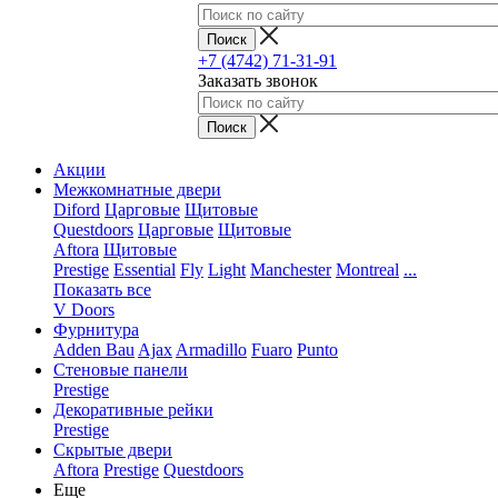
+7 (4742) 71-31-91
Заказать звонок
Акции
Межкомнатные двери
Diford
Царговые
Щитовые
Questdoors
Царговые
Щитовые
Aftora
Щитовые
Prestige
Essential
Fly
Light
Manchester
Montreal
...
Показать все
V Doors
Фурнитура
Adden Bau
Ajax
Armadillo
Fuaro
Punto
Стеновые панели
Prestige
Декоративные рейки
Prestige
Скрытые двери
Aftora
Prestige
Questdoors
Еще