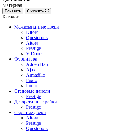
Материал
Показать
Сбросить
Каталог
Межкомнатные двери
Diford
Questdoors
Aftora
Prestige
V Doors
Фурнитура
Adden Bau
Ajax
Armadillo
Fuaro
Punto
Стеновые панели
Prestige
Декоративные рейки
Prestige
Скрытые двери
Aftora
Prestige
Questdoors