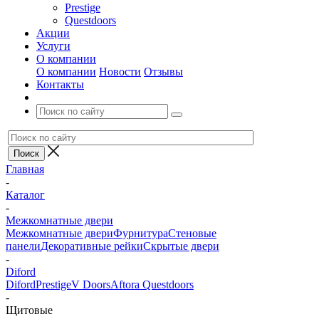
Prestige
Questdoors
Акции
Услуги
О компании
О компании
Новости
Отзывы
Контакты
Главная
-
Каталог
-
Межкомнатные двери
Межкомнатные двери
Фурнитура
Стеновые
панели
Декоративные рейки
Скрытые двери
-
Diford
Diford
Prestige
V Doors
Aftora
Questdoors
-
Щитовые