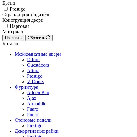
Бренд
Prestige
Страна-производитель
Конструкция двери
Царговая
Материал
Показать
Сбросить
Каталог
Межкомнатные двери
Diford
Questdoors
Aftora
Prestige
V Doors
Фурнитура
Adden Bau
Ajax
Armadillo
Fuaro
Punto
Стеновые панели
Prestige
Декоративные рейки
Prestige