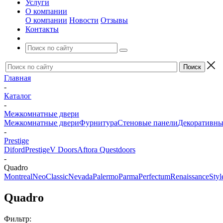
Услуги
О компании
О компании
Новости
Отзывы
Контакты
Главная
-
Каталог
-
Межкомнатные двери
Межкомнатные двери
Фурнитура
Стеновые панели
Декоративны
-
Prestige
Diford
Prestige
V Doors
Aftora
Questdoors
-
Quadro
Montreal
NeoClassic
Nevada
Palermo
Parma
Perfectum
Renaissance
Styl
Quadro
Фильтр: