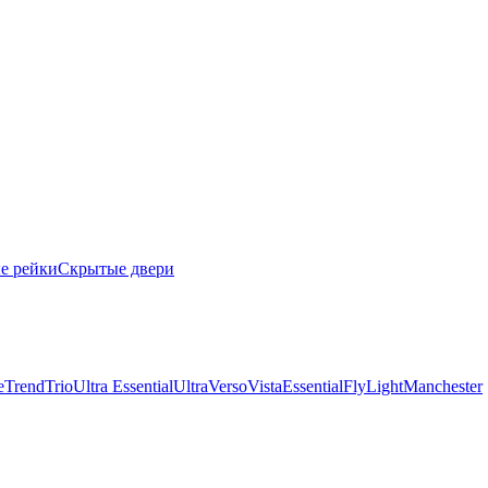
е рейки
Скрытые двери
e
Trend
Trio
Ultra Essential
Ultra
Verso
Vista
Essential
Fly
Light
Manchester