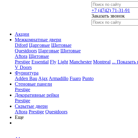
+7 (4742) 71-31-91
Заказать звонок
Акции
Межкомнатные двери
Diford
Царговые
Щитовые
Questdoors
Царговые
Щитовые
Aftora
Щитовые
Prestige
Essential
Fly
Light
Manchester
Montreal
... Показать 
V Doors
Фурнитура
Adden Bau
Ajax
Armadillo
Fuaro
Punto
Стеновые панели
Prestige
Декоративные рейки
Prestige
Скрытые двери
Aftora
Prestige
Questdoors
Еще