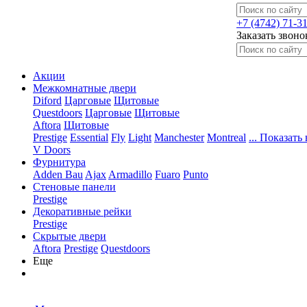
+7 (4742) 71-3
Заказать звоно
Акции
Межкомнатные двери
Diford
Царговые
Щитовые
Questdoors
Царговые
Щитовые
Aftora
Щитовые
Prestige
Essential
Fly
Light
Manchester
Montreal
... Показать 
V Doors
Фурнитура
Adden Bau
Ajax
Armadillo
Fuaro
Punto
Стеновые панели
Prestige
Декоративные рейки
Prestige
Скрытые двери
Aftora
Prestige
Questdoors
Еще