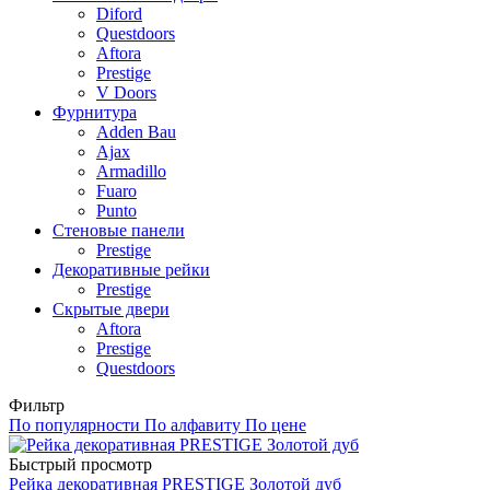
Diford
Questdoors
Aftora
Prestige
V Doors
Фурнитура
Adden Bau
Ajax
Armadillo
Fuaro
Punto
Стеновые панели
Prestige
Декоративные рейки
Prestige
Скрытые двери
Aftora
Prestige
Questdoors
Фильтр
По популярности
По алфавиту
По цене
Быстрый просмотр
Рейка декоративная PRESTIGE Золотой дуб