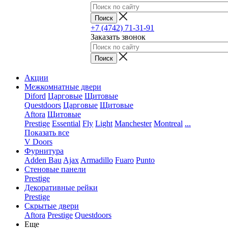
+7 (4742) 71-31-91
Заказать звонок
Акции
Межкомнатные двери
Diford
Царговые
Щитовые
Questdoors
Царговые
Щитовые
Aftora
Щитовые
Prestige
Essential
Fly
Light
Manchester
Montreal
...
Показать все
V Doors
Фурнитура
Adden Bau
Ajax
Armadillo
Fuaro
Punto
Стеновые панели
Prestige
Декоративные рейки
Prestige
Скрытые двери
Aftora
Prestige
Questdoors
Еще