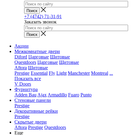
+7 (4742) 71-31-91
Заказать звонок
Акции
Межкомнатные двери
Diford
Царговые
Щитовые
Questdoors
Царговые
Щитовые
Aftora
Щитовые
Prestige
Essential
Fly
Light
Manchester
Montreal
...
Показать все
V Doors
Фурнитура
Adden Bau
Ajax
Armadillo
Fuaro
Punto
Стеновые панели
Prestige
Декоративные рейки
Prestige
Скрытые двери
Aftora
Prestige
Questdoors
Еще