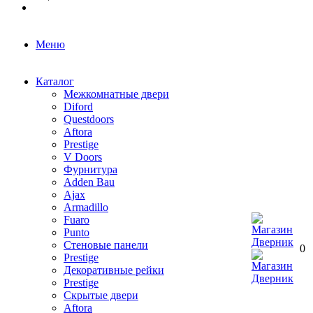
Меню
Каталог
Межкомнатные двери
Diford
Questdoors
Aftora
Prestige
V Doors
Фурнитура
Adden Bau
Ajax
Armadillo
Fuaro
Punto
Стеновые панели
0
Prestige
Декоративные рейки
Prestige
Скрытые двери
Aftora