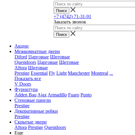
+7 (4742) 71-31-91
Заказать звонок
Акции
Межкомнатные двери
Diford
Царговые
Щитовые
Questdoors
Царговые
Щитовые
Aftora
Щитовые
Prestige
Essential
Fly
Light
Manchester
Montreal
...
Показать все
V Doors
Фурнитура
Adden Bau
Ajax
Armadillo
Fuaro
Punto
Стеновые панели
Prestige
Декоративные рейки
Prestige
Скрытые двери
Aftora
Prestige
Questdoors
Еще