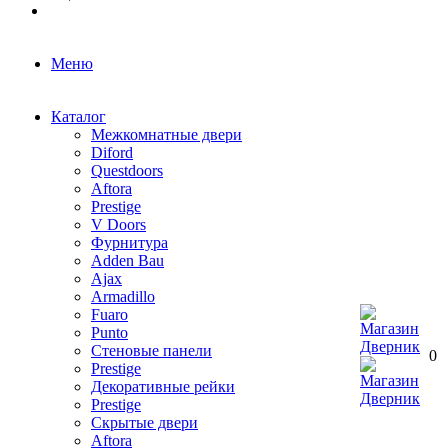
Меню
Каталог
Межкомнатные двери
Diford
Questdoors
Aftora
Prestige
V Doors
Фурнитура
Adden Bau
Ajax
Armadillo
Fuaro
Punto
Стеновые панели
0
Prestige
Декоративные рейки
Prestige
Скрытые двери
Aftora