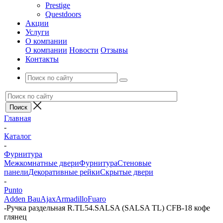
Prestige
Questdoors
Акции
Услуги
О компании
О компании
Новости
Отзывы
Контакты
Главная
-
Каталог
-
Фурнитура
Межкомнатные двери
Фурнитура
Стеновые
панели
Декоративные рейки
Скрытые двери
-
Punto
Adden Bau
Ajax
Armadillo
Fuaro
-
Ручка раздельная R.TL54.SALSA (SALSA TL) CFB-18 кофе
глянец