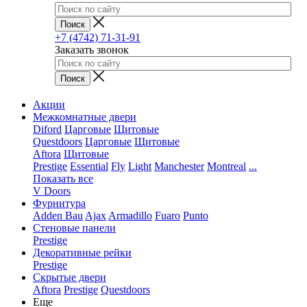
+7 (4742) 71-31-91
Заказать звонок
Акции
Межкомнатные двери
Diford
Царговые
Щитовые
Questdoors
Царговые
Щитовые
Aftora
Щитовые
Prestige
Essential
Fly
Light
Manchester
Montreal
...
Показать все
V Doors
Фурнитура
Adden Bau
Ajax
Armadillo
Fuaro
Punto
Стеновые панели
Prestige
Декоративные рейки
Prestige
Скрытые двери
Aftora
Prestige
Questdoors
Еще