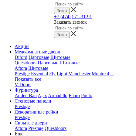
+7 (4742) 71-31-91
Заказать звонок
Акции
Межкомнатные двери
Diford
Царговые
Щитовые
Questdoors
Царговые
Щитовые
Aftora
Щитовые
Prestige
Essential
Fly
Light
Manchester
Montreal
...
Показать все
V Doors
Фурнитура
Adden Bau
Ajax
Armadillo
Fuaro
Punto
Стеновые панели
Prestige
Декоративные рейки
Prestige
Скрытые двери
Aftora
Prestige
Questdoors
Еще