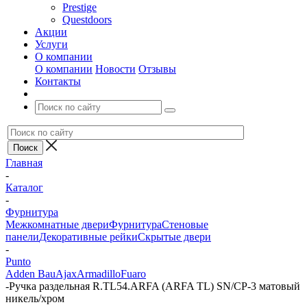
Prestige
Questdoors
Акции
Услуги
О компании
О компании
Новости
Отзывы
Контакты
Главная
-
Каталог
-
Фурнитура
Межкомнатные двери
Фурнитура
Стеновые
панели
Декоративные рейки
Скрытые двери
-
Punto
Adden Bau
Ajax
Armadillo
Fuaro
-
Ручка раздельная R.TL54.ARFA (ARFA TL) SN/CP-3 матовый
никель/хром