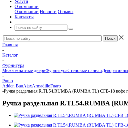
Услуги
О компании
О компании
Новости
Отзывы
Контакты
Главная
-
Каталог
-
Фурнитура
Межкомнатные двери
Фурнитура
Стеновые панели
Декоративны
-
Punto
Adden Bau
Ajax
Armadillo
Fuaro
-
Ручка раздельная R.TL54.RUMBA (RUMBA TL) CFB-18 кофе г
Ручка раздельная R.TL54.RUMBA (RUM