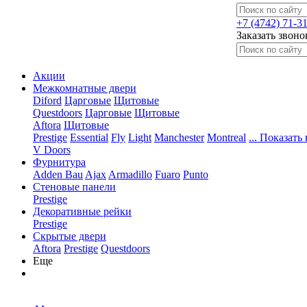
+7 (4742) 71-3
Заказать звоно
Акции
Межкомнатные двери
Diford
Царговые
Щитовые
Questdoors
Царговые
Щитовые
Aftora
Щитовые
Prestige
Essential
Fly
Light
Manchester
Montreal
... Показать 
V Doors
Фурнитура
Adden Bau
Ajax
Armadillo
Fuaro
Punto
Стеновые панели
Prestige
Декоративные рейки
Prestige
Скрытые двери
Aftora
Prestige
Questdoors
Еще