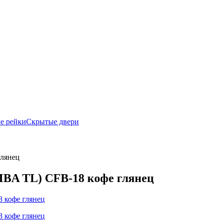
е рейки
Скрытые двери
лянец
BA TL) CFB-18 кофе глянец