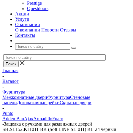
Prestige
Questdoors
Акции
Услуги
О компании
О компании
Новости
Отзывы
Контакты
Главная
-
Каталог
-
Фурнитура
Межкомнатные двери
Фурнитура
Стеновые
панели
Декоративные рейки
Скрытые двери
-
Punto
Adden Bau
Ajax
Armadillo
Fuaro
-
Защелка с ручками для раздвижных дверей
SH.SL152.KIT011-BK (Soft LINE SL-011) BL-24 черный