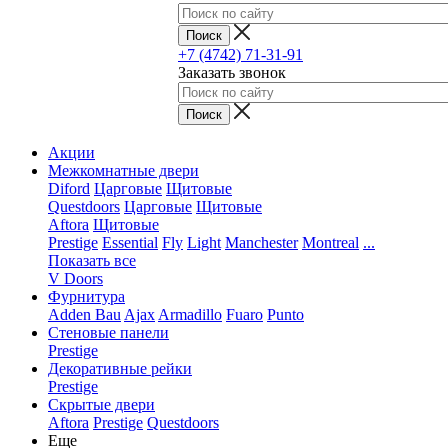
+7 (4742) 71-31-91
Заказать звонок
Акции
Межкомнатные двери
Diford
Царговые
Щитовые
Questdoors
Царговые
Щитовые
Aftora
Щитовые
Prestige
Essential
Fly
Light
Manchester
Montreal
...
Показать все
V Doors
Фурнитура
Adden Bau
Ajax
Armadillo
Fuaro
Punto
Стеновые панели
Prestige
Декоративные рейки
Prestige
Скрытые двери
Aftora
Prestige
Questdoors
Еще