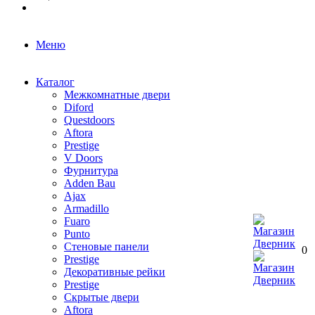
Меню
Каталог
Межкомнатные двери
Diford
Questdoors
Aftora
Prestige
V Doors
Фурнитура
Adden Bau
Ajax
Armadillo
Fuaro
Punto
Стеновые панели
0
Prestige
Декоративные рейки
Prestige
Скрытые двери
Aftora