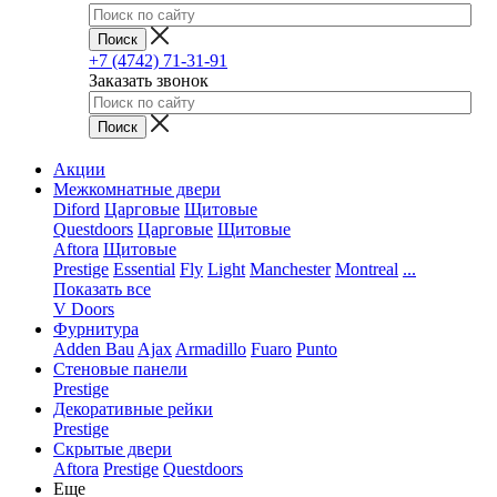
+7 (4742) 71-31-91
Заказать звонок
Акции
Межкомнатные двери
Diford
Царговые
Щитовые
Questdoors
Царговые
Щитовые
Aftora
Щитовые
Prestige
Essential
Fly
Light
Manchester
Montreal
...
Показать все
V Doors
Фурнитура
Adden Bau
Ajax
Armadillo
Fuaro
Punto
Стеновые панели
Prestige
Декоративные рейки
Prestige
Скрытые двери
Aftora
Prestige
Questdoors
Еще