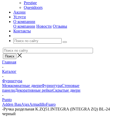
Prestige
Questdoors
Акции
Услуги
О компании
О компании
Новости
Отзывы
Контакты
Главная
-
Каталог
-
Фурнитура
Межкомнатные двери
Фурнитура
Стеновые
панели
Декоративные рейки
Скрытые двери
-
Punto
Adden Bau
Ajax
Armadillo
Fuaro
-
Ручка раздельная K.ZQ51.INTEGRA (INTEGRA ZQ) BL-24
черный