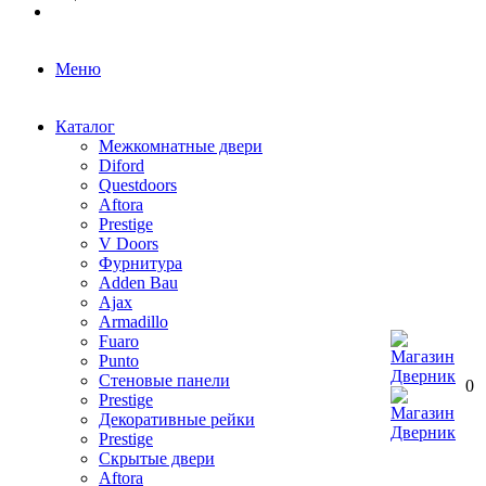
Меню
Каталог
Межкомнатные двери
Diford
Questdoors
Aftora
Prestige
V Doors
Фурнитура
Adden Bau
Ajax
Armadillo
Fuaro
Punto
Стеновые панели
0
Prestige
Декоративные рейки
Prestige
Скрытые двери
Aftora