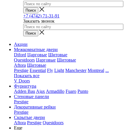
+7 (4742) 71-31-91
Заказать звонок
Акции
Межкомнатные двери
Diford
Царговые
Щитовые
Questdoors
Царговые
Щитовые
Aftora
Щитовые
Prestige
Essential
Fly
Light
Manchester
Montreal
...
Показать все
V Doors
Фурнитура
Adden Bau
Ajax
Armadillo
Fuaro
Punto
Стеновые панели
Prestige
Декоративные рейки
Prestige
Скрытые двери
Aftora
Prestige
Questdoors
Еще