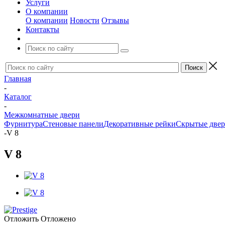
Услуги
О компании
О компании
Новости
Отзывы
Контакты
Главная
-
Каталог
-
Межкомнатные двери
Фурнитура
Стеновые панели
Декоративные рейки
Скрытые две
-
V 8
V 8
Отложить
Отложено