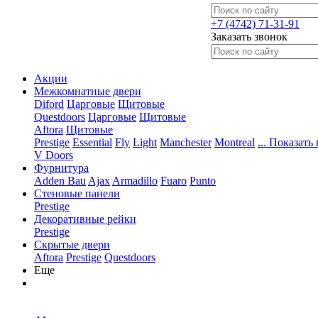
+7 (4742) 71-31-91
Заказать звонок
Акции
Межкомнатные двери
Diford
Царговые
Щитовые
Questdoors
Царговые
Щитовые
Aftora
Щитовые
Prestige
Essential
Fly
Light
Manchester
Montreal
... Показать 
V Doors
Фурнитура
Adden Bau
Ajax
Armadillo
Fuaro
Punto
Стеновые панели
Prestige
Декоративные рейки
Prestige
Скрытые двери
Aftora
Prestige
Questdoors
Еще