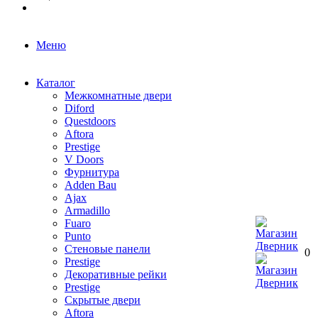
Меню
Каталог
Межкомнатные двери
Diford
Questdoors
Aftora
Prestige
V Doors
Фурнитура
Adden Bau
Ajax
Armadillo
Fuaro
Punto
Стеновые панели
0
Prestige
Декоративные рейки
Prestige
Скрытые двери
Aftora