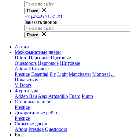
+7 (4742) 71-31-91
Заказать звонок
Акции
Межкомнатные двери
Diford
Царговые
Щитовые
Questdoors
Царговые
Щитовые
Aftora
Щитовые
Prestige
Essential
Fly
Light
Manchester
Montreal
...
Показать все
V Doors
Фурнитура
Adden Bau
Ajax
Armadillo
Fuaro
Punto
Стеновые панели
Prestige
Декоративные рейки
Prestige
Скрытые двери
Aftora
Prestige
Questdoors
Еще