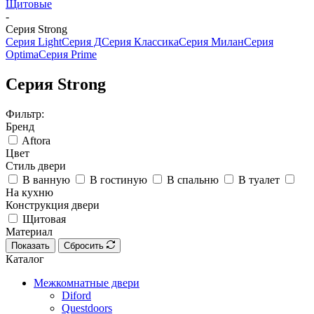
Щитовые
-
Серия Strong
Серия Light
Серия Д
Серия Классика
Серия Милан
Серия
Оptima
Серия Prime
Серия Strong
Фильтр:
Бренд
Aftora
Цвет
Стиль двери
В ванную
В гостиную
В спальню
В туалет
На кухню
Конструкция двери
Щитовая
Материал
Показать
Сбросить
Каталог
Межкомнатные двери
Diford
Questdoors