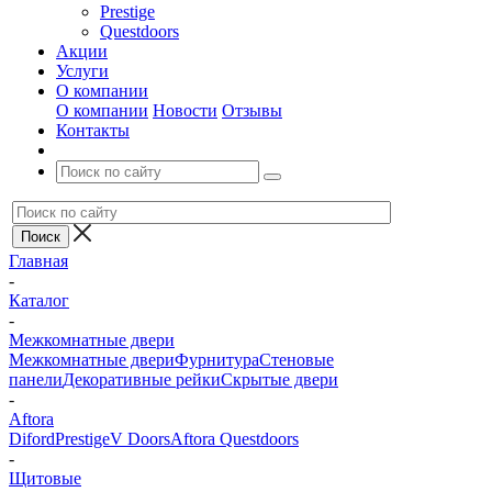
Prestige
Questdoors
Акции
Услуги
О компании
О компании
Новости
Отзывы
Контакты
Главная
-
Каталог
-
Межкомнатные двери
Межкомнатные двери
Фурнитура
Стеновые
панели
Декоративные рейки
Скрытые двери
-
Aftora
Diford
Prestige
V Doors
Aftora
Questdoors
-
Щитовые