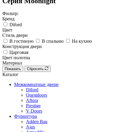
Серия Moonlight
Фильтр:
Бренд
Diford
Цвет
Стиль двери
В гостиную
В спальню
На кухню
Конструкция двери
Царговая
Цвет полотна
Материал
Показать
Сбросить
Каталог
Межкомнатные двери
Diford
Questdoors
Aftora
Prestige
V Doors
Фурнитура
Adden Bau
Ajax