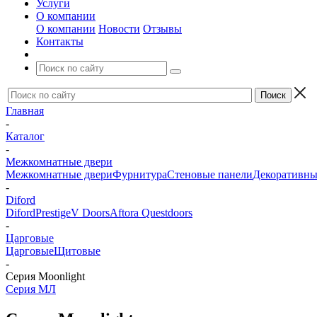
Услуги
О компании
О компании
Новости
Отзывы
Контакты
Главная
-
Каталог
-
Межкомнатные двери
Межкомнатные двери
Фурнитура
Стеновые панели
Декоративны
-
Diford
Diford
Prestige
V Doors
Aftora
Questdoors
-
Царговые
Царговые
Щитовые
-
Серия Moonlight
Серия МЛ