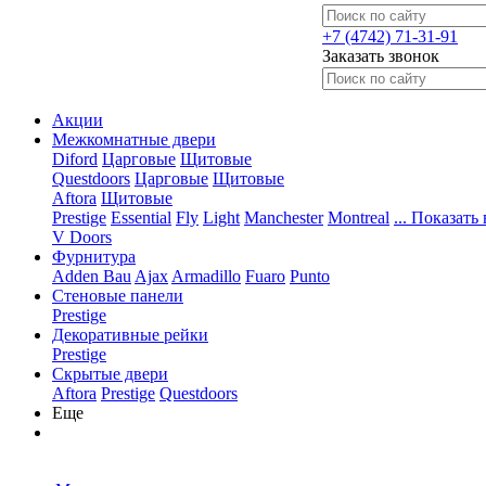
+7 (4742) 71-31-91
Заказать звонок
Акции
Межкомнатные двери
Diford
Царговые
Щитовые
Questdoors
Царговые
Щитовые
Aftora
Щитовые
Prestige
Essential
Fly
Light
Manchester
Montreal
... Показать 
V Doors
Фурнитура
Adden Bau
Ajax
Armadillo
Fuaro
Punto
Стеновые панели
Prestige
Декоративные рейки
Prestige
Скрытые двери
Aftora
Prestige
Questdoors
Еще