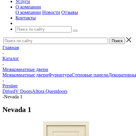
Услуги
О компании
О компании
Новости
Отзывы
Контакты
Главная
-
Каталог
-
Межкомнатные двери
Межкомнатные двери
Фурнитура
Стеновые панели
Декоративны
-
Prestige
Diford
V Doors
Aftora
Questdoors
-
Nevada 1
Nevada 1