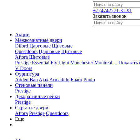
+7 (4742) 71-31-91
Заказать звонок
Акции
Межкомнатные двери
Diford
Царговые
Щитовые
Questdoors
Царговые
Щитовые
Aftora
Щитовые
Prestige
Essential
Fly
Light
Manchester
Montreal
... Показать 
V Doors
Фурнитура
Adden Bau
Ajax
Armadillo
Fuaro
Punto
Стеновые панели
Prestige
Декоративные рейки
Prestige
Скрытые двери
Aftora
Prestige
Questdoors
Еще