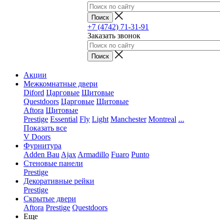
+7 (4742) 71-31-91
Заказать звонок
Акции
Межкомнатные двери
Diford
Царговые
Щитовые
Questdoors
Царговые
Щитовые
Aftora
Щитовые
Prestige
Essential
Fly
Light
Manchester
Montreal
...
Показать все
V Doors
Фурнитура
Adden Bau
Ajax
Armadillo
Fuaro
Punto
Стеновые панели
Prestige
Декоративные рейки
Prestige
Скрытые двери
Aftora
Prestige
Questdoors
Еще