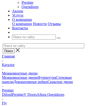
Prestige
Questdoors
Акции
Услуги
О компании
О компании
Новости
Отзывы
Контакты
Главная
-
Каталог
-
Межкомнатные двери
Межкомнатные двери
Фурнитура
Стеновые
панели
Декоративные рейки
Скрытые двери
-
Prestige
Diford
Prestige
V Doors
Aftora
Questdoors
-
Fly