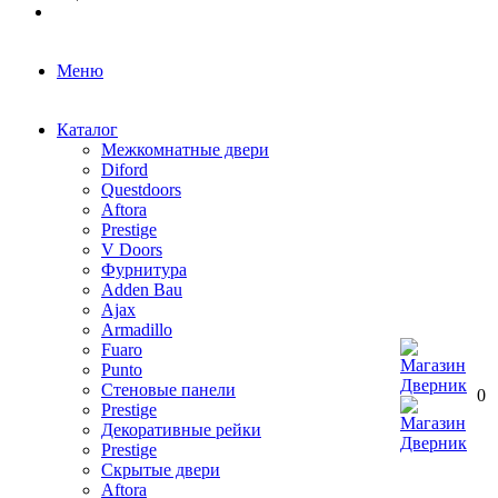
Меню
Каталог
Межкомнатные двери
Diford
Questdoors
Aftora
Prestige
V Doors
Фурнитура
Adden Bau
Ajax
Armadillo
Fuaro
Punto
Стеновые панели
0
Prestige
Декоративные рейки
Prestige
Скрытые двери
Aftora