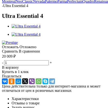
Montreal
NeoClassic
Nevada
Palermo
Parma
Perfectum
Quadro
Renaissa
-
Ultra Essential 4
Ultra Essential 4
Отложить
Отложено
Сравнить
В сравнении
20 009
₽
-
+
В корзину
Купить в 1 клик
Поделиться
Цена действительна только для интернет-магазина и может
отличаться от цен в розничных магазинах
Характеристики
Отзывы о товаре
Задать вопрос