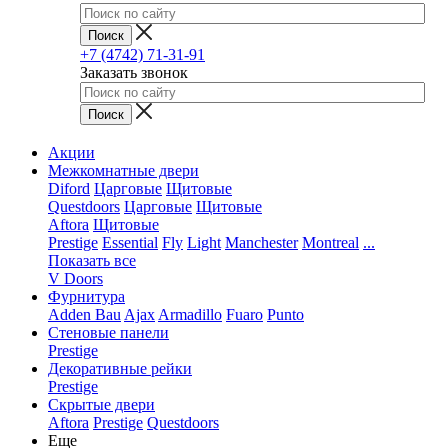
+7 (4742) 71-31-91
Заказать звонок
Акции
Межкомнатные двери
Diford
Царговые
Щитовые
Questdoors
Царговые
Щитовые
Aftora
Щитовые
Prestige
Essential
Fly
Light
Manchester
Montreal
...
Показать все
V Doors
Фурнитура
Adden Bau
Ajax
Armadillo
Fuaro
Punto
Стеновые панели
Prestige
Декоративные рейки
Prestige
Скрытые двери
Aftora
Prestige
Questdoors
Еще