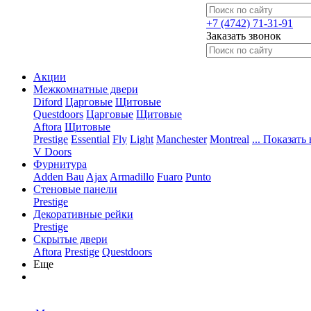
+7 (4742) 71-31-91
Заказать звонок
Акции
Межкомнатные двери
Diford
Царговые
Щитовые
Questdoors
Царговые
Щитовые
Aftora
Щитовые
Prestige
Essential
Fly
Light
Manchester
Montreal
... Показать 
V Doors
Фурнитура
Adden Bau
Ajax
Armadillo
Fuaro
Punto
Стеновые панели
Prestige
Декоративные рейки
Prestige
Скрытые двери
Aftora
Prestige
Questdoors
Еще