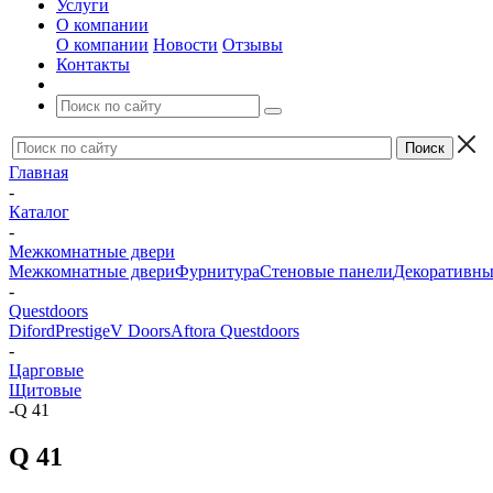
Услуги
О компании
О компании
Новости
Отзывы
Контакты
Главная
-
Каталог
-
Межкомнатные двери
Межкомнатные двери
Фурнитура
Стеновые панели
Декоративны
-
Questdoors
Diford
Prestige
V Doors
Aftora
Questdoors
-
Царговые
Щитовые
-
Q 41
Q 41