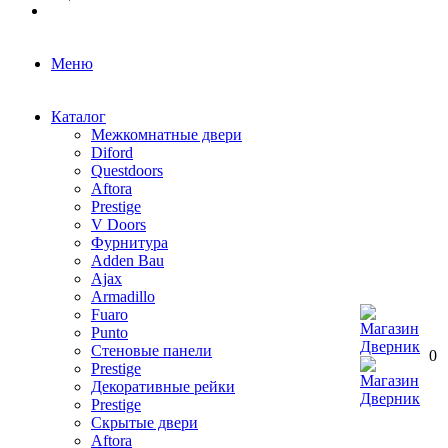
Меню
Каталог
Межкомнатные двери
Diford
Questdoors
Aftora
Prestige
V Doors
Фурнитура
Adden Bau
Ajax
Armadillo
Fuaro
Punto
Стеновые панели
0
Prestige
Декоративные рейки
Prestige
Скрытые двери
Aftora