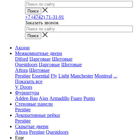
+7 (4742) 71-31-91
Заказать звонок
Акции
Межкомнатные двери
Diford
Царговые
Щитовые
Questdoors
Царговые
Щитовые
Aftora
Щитовые
Prestige
Essential
Fly
Light
Manchester
Montreal
...
Показать все
V Doors
Фурнитура
Adden Bau
Ajax
Armadillo
Fuaro
Punto
Стеновые панели
Prestige
Декоративные рейки
Prestige
Скрытые двери
Aftora
Prestige
Questdoors
Еще