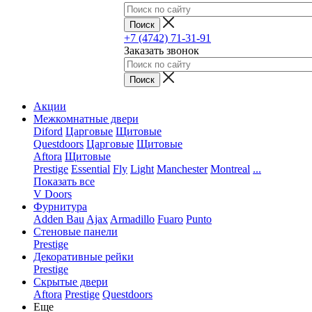
+7 (4742) 71-31-91
Заказать звонок
Акции
Межкомнатные двери
Diford
Царговые
Щитовые
Questdoors
Царговые
Щитовые
Aftora
Щитовые
Prestige
Essential
Fly
Light
Manchester
Montreal
...
Показать все
V Doors
Фурнитура
Adden Bau
Ajax
Armadillo
Fuaro
Punto
Стеновые панели
Prestige
Декоративные рейки
Prestige
Скрытые двери
Aftora
Prestige
Questdoors
Еще