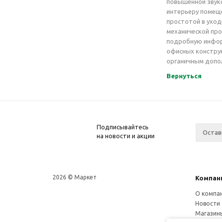
повышенной звуко
интерьеру помеще
простотой в уход
механической про
подробную инфор
офисных конструк
органичным допо
Вернуться
Подписывайтесь
на новости и акции
2026 © Маркет
Компан
О компа
Новости
Магазин