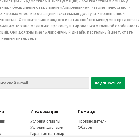
изоляцией; • удобством в эксплуатации; • соответствием общему
ния; • бесшумным открыванием/закрыванием; • герметичностью; •
е; • возможностью оснащения системами доступа; • повышенной
чностью. Относительно каждого из этих свойств менеджер предостав
мацию. Можно отдельно проконсультироваться о главной особенност
ций. Они должны иметь лаконичный дизайн, пастельный цвет, стать
лнением интерьера.
ия
Информация
Помощь
нии
Условия оплаты
Производители
Условия доставки
Обзоры
ы
Гарантия на товар