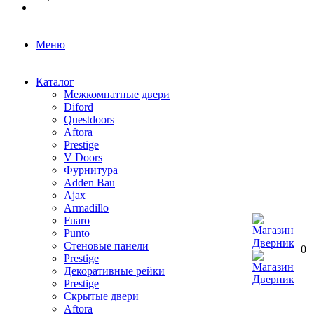
Меню
Каталог
Межкомнатные двери
Diford
Questdoors
Aftora
Prestige
V Doors
Фурнитура
Adden Bau
Ajax
Armadillo
Fuaro
Punto
Стеновые панели
0
Prestige
Декоративные рейки
Prestige
Скрытые двери
Aftora