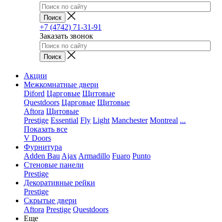
+7 (4742) 71-31-91
Заказать звонок
Акции
Межкомнатные двери
Diford
Царговые
Щитовые
Questdoors
Царговые
Щитовые
Aftora
Щитовые
Prestige
Essential
Fly
Light
Manchester
Montreal
...
Показать все
V Doors
Фурнитура
Adden Bau
Ajax
Armadillo
Fuaro
Punto
Стеновые панели
Prestige
Декоративные рейки
Prestige
Скрытые двери
Aftora
Prestige
Questdoors
Еще