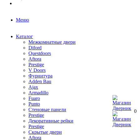
Меню
Каталог
Межкомнатные двери
Diford
Questdoors
Aftora
Prestige
V Doors
Фурнитура
Adden Bau
Ajax
Armadillo
Fuaro
Punto
Стеновые панели
0
Prestige
Декоративные рейки
Prestige
Скрытые двери
Aftora