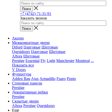
+7 (4742) 71-31-91
Заказать звонок
Акции
Межкомнатные двери
Diford
Царговые
Щитовые
Questdoors
Царговые
Щитовые
Aftora
Щитовые
Prestige
Essential
Fly
Light
Manchester
Montreal
...
Показать все
V Doors
Фурнитура
Adden Bau
Ajax
Armadillo
Fuaro
Punto
Стеновые панели
Prestige
Декоративные рейки
Prestige
Скрытые двери
Aftora
Prestige
Questdoors
Еще