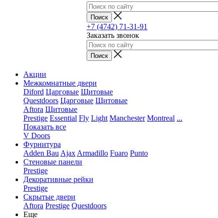
+7 (4742) 71-31-91
Заказать звонок
Акции
Межкомнатные двери
Diford
Царговые
Щитовые
Questdoors
Царговые
Щитовые
Aftora
Щитовые
Prestige
Essential
Fly
Light
Manchester
Montreal
...
Показать все
V Doors
Фурнитура
Adden Bau
Ajax
Armadillo
Fuaro
Punto
Стеновые панели
Prestige
Декоративные рейки
Prestige
Скрытые двери
Aftora
Prestige
Questdoors
Еще