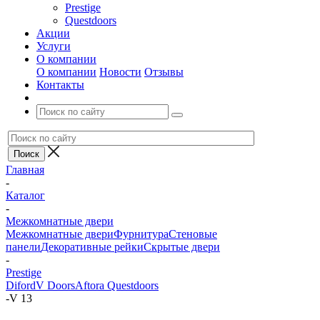
Prestige
Questdoors
Акции
Услуги
О компании
О компании
Новости
Отзывы
Контакты
Главная
-
Каталог
-
Межкомнатные двери
Межкомнатные двери
Фурнитура
Стеновые
панели
Декоративные рейки
Скрытые двери
-
Prestige
Diford
V Doors
Aftora
Questdoors
-
V 13