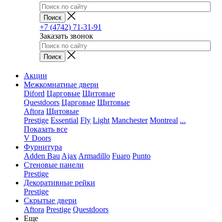
+7 (4742) 71-31-91
Заказать звонок
Акции
Межкомнатные двери
Diford
Царговые
Щитовые
Questdoors
Царговые
Щитовые
Aftora
Щитовые
Prestige
Essential
Fly
Light
Manchester
Montreal
...
Показать все
V Doors
Фурнитура
Adden Bau
Ajax
Armadillo
Fuaro
Punto
Стеновые панели
Prestige
Декоративные рейки
Prestige
Скрытые двери
Aftora
Prestige
Questdoors
Еще