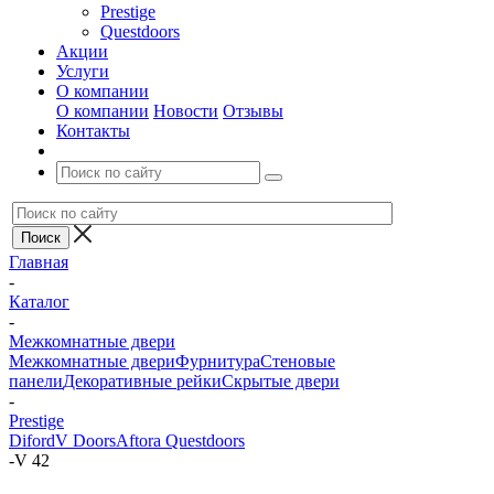
Prestige
Questdoors
Акции
Услуги
О компании
О компании
Новости
Отзывы
Контакты
Главная
-
Каталог
-
Межкомнатные двери
Межкомнатные двери
Фурнитура
Стеновые
панели
Декоративные рейки
Скрытые двери
-
Prestige
Diford
V Doors
Aftora
Questdoors
-
V 42