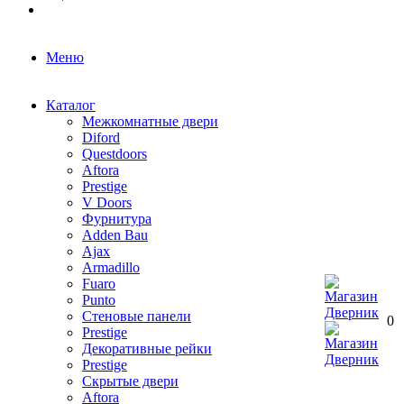
Меню
Каталог
Межкомнатные двери
Diford
Questdoors
Aftora
Prestige
V Doors
Фурнитура
Adden Bau
Ajax
Armadillo
Fuaro
Punto
Стеновые панели
0
Prestige
Декоративные рейки
Prestige
Скрытые двери
Aftora